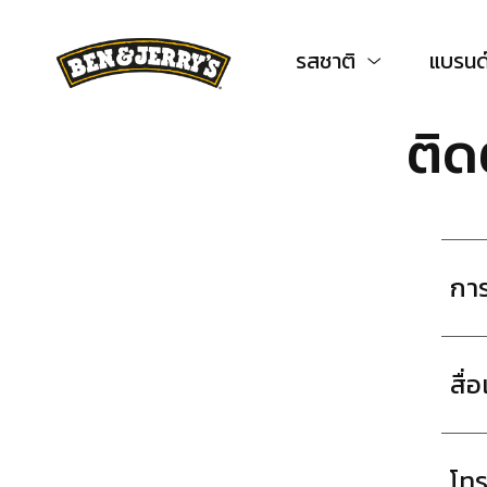
ข้ามไปยังเนื้อหาหลัก
ข้ามไปที่ท้ายหน้า
รสชาติ
แบรนด์
ติด
การ
สื่
โท