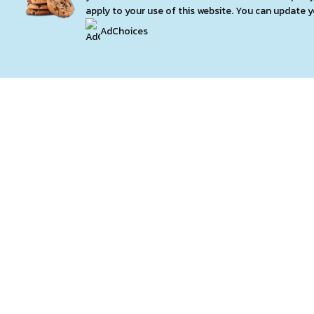
apply to your use of this website. You can update 
AdChoices