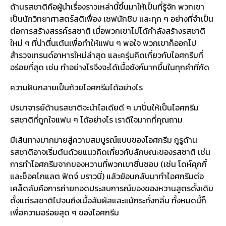
ด้านรสชาติคือผู้นำเรื่องราวเหล่านี้ขึ้นมาให้เป็นที่รู้จัก พวกเขา
เป็นนักวิทยาศาสตร์สติเฟื่อง เชฟนักชิม และทุก ๆ อย่างที่จำเป็น
ต่อการสร้างสรรค์รสชาติ เมื่อพวกเขาไม่ได้กำลังสร้างรสชาติ
ใหม่ ๆ ที่น่าตื่นเต้นเพื่อทำให้แฟน ๆ พอใจ พวกเขาก็ออกไป
สำรวจเทรนด์อาหารใหม่ล่าสุด และครุ่นคิดเกี่ยวกับไอศกรีมที่
อร่อยที่สุด เช่น ทำอย่างไรจึงจะได้เนื้อชังก์มากขึ้นในทุกคำที่กัด
ความฝันกลายเป็นถ้วยไอศกรีมได้อย่างไร
ปรมาจารย์ด้านรสชาติจะนำไอเดียดี ๆ มาปั่นให้เป็นไอศกรีม
รสชาติที่ถูกใจแฟน ๆ ได้อย่างไร เราดีใจมากที่คุณถาม
มีเส้นทางมากมายสู่ความสมบูรณ์แบบของไอศกรีม กูรูด้าน
รสชาติอาจเริ่มต้นด้วยแนวคิดเกี่ยวกับลักษณะของรสชาติ เช่น
การทำไอศกรีมจากของหวานที่พวกเขาชื่นชอบ (เช่น โดห์คุกกี้
และช็อคโกแลต ฟัดจ์ บราวนี่) แล้วย้อนกลับมาทำไอศกรีมต่อ
เคล็ดลับคือการถ่ายทอดประสบการณ์ของของหวานสูตรดั้งเดิม
ตั้งแต่รสชาติไปจนถึงเนื้อสัมผัสและแม้กระทั่งกลิ่น ทั้งหมดนี้ก็
เพื่อความอร่อยสุด ๆ ของไอศกรีม