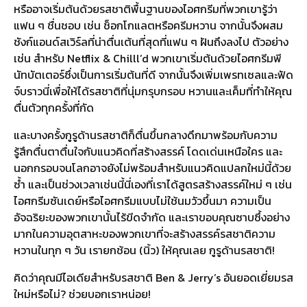
หรืออาจเริ่มต้นด้วยรสชาติพื้นฐานของไอศกรีมที่พวกเขารู้ว่า
แฟน ๆ ชื่นชอบ เช่น ช็อกโกแลตหรือครีมหวาน จากนั้นจึงผสม
ชังก์แอนด์สเวิร์ลที่น่าตื่นเต้นที่สุดที่แฟน ๆ ฝันถึงลงไป ตัวอย่าง
เช่น สำหรับ Netflix & Chilll’d พวกเขาเริ่มต้นด้วยไอศกรีมพี
นัทบัตเตอร์ซึ่งเป็นการเริ่มต้นที่ดี จากนั้นจึงเพิ่มเพรทเซลและฟัด
จ์บราวนี่เพื่อให้ได้รสชาติที่นุ่มกรุบกรอบ หวานและเค็มที่ทำให้คุณ
ตื่นตัวทุกครั้งที่กัด
และบางครั้งกูรูด้านรสชาติก็ตื่นขึ้นกลางดึกมาพร้อมกับความ
รู้สึกตื่นตาตื่นใจกับแนวคิดที่สร้างสรรค์ โดดเด่นเหนือใคร และ
นอกกรอบจนโลกอาจยังไม่พร้อมสำหรับแนวคิดแปลกใหม่นี้ด้วย
ซ้ำ และเป็นช่วงเวลาเช่นนี้นี่เองที่เราได้สูตรสร้างสรรค์ใหม่ ๆ เช่น
ไอศกรีมซันเดย์หรือไอศกรีมแบบไม่ใช้นมวัวขึ้นมา ความเป็น
อัจฉริยะของพวกเขานั้นไร้ขีดจำกัด และเราขอบคุณซาบซึ้งอย่าง
มากในความอุตสาหะของพวกเขาที่จะสร้างสรรค์รสชาติความ
หวานในทุก ๆ วัน เรายกช้อน (นิ้ว) ให้คุณเลย กูรูด้านรสชาติ!
คิดว่าคุณมีไอเดียสำหรับรสชาติ Ben & Jerry’s อันยอดเยี่ยมรส
ใหม่หรือไม่? ช่วยบอกเราหน่อย!